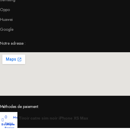
Oppo
Huawei
Google
Notre adresse :
Méthodes de paiement:
0
Mon compte
Tiroir catre sim noir iPhone XS Max
items
Boutique
Panier