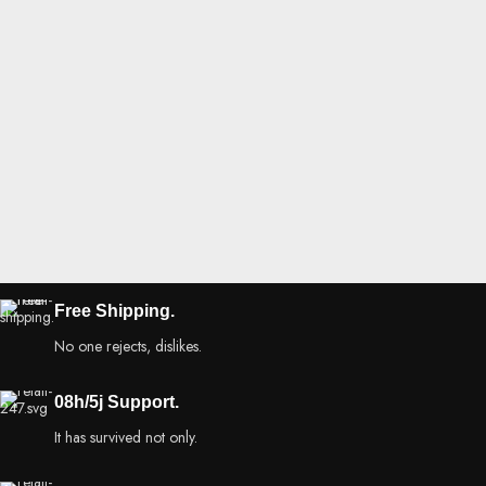
Free Shipping.
No one rejects, dislikes.
08h/5j Support.
It has survived not only.