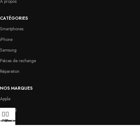
A propos
CATÉGORIES
Smartphones
iPhone
Samsung
Pièces de rechange
Réparation
NOS MARQUES
Apple
Samsung
Oppo
utique
Filtres
Mon compte
Panier
Huawei