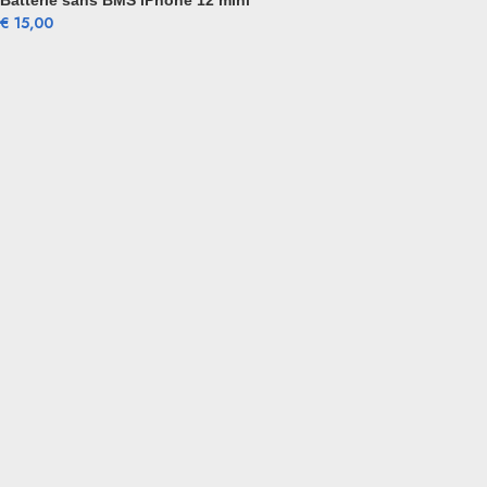
Batterie sans BMS iPhone 12 mini
€
15,00