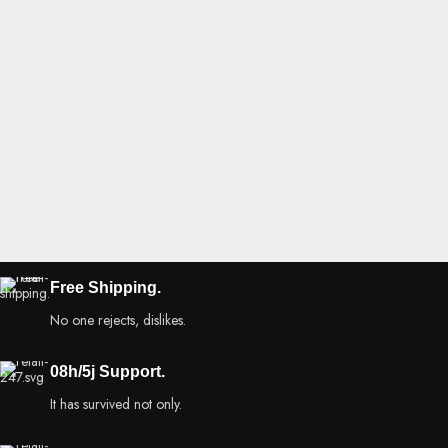
Free Shipping.
No one rejects, dislikes.
08h/5j Support.
It has survived not only.