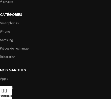
A propos
CATÉGORIES
Smartphones
iPhone
Samsung
Pièces de rechange
Réparation
NOS MARQUES
Apple
Samsung
Oppo
utique
Filtres
Mon compte
Panier
Huawei