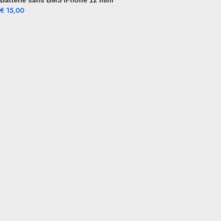
Batterie sans BMS iPhone 12 mini
€
15,00