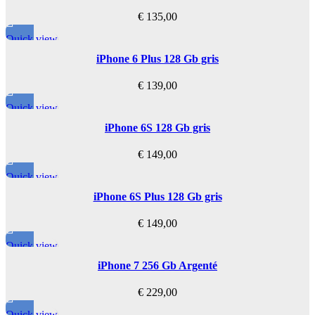
S10
€
135,00
S10e
S10 Plus
Quick view
S20
S20 FE
iPhone 6 Plus 128 Gb gris
S20 Plus
S20 Ultra
€
139,00
S21
S21 Plus
Quick view
S21 Ultra
iPhone 6S 128 Gb gris
S22
S22 Plus
€
149,00
S22 Ultra
S23
Quick view
S23 FE
S23 Plus
iPhone 6S Plus 128 Gb gris
S23 Ultra
S24
€
149,00
S24 Plus
Quick view
S24 Ultra
iPhone 7 256 Gb Argenté
PIÈCE SAMSUNG SÉRIE
NOTE
€
229,00
Note 5
Quick view