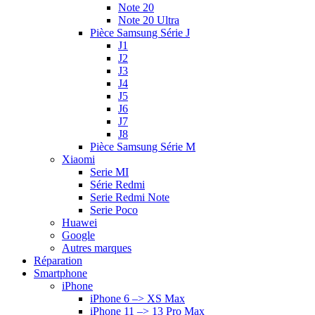
Note 20
Note 20 Ultra
Pièce Samsung Série J
J1
J2
J3
J4
J5
J6
J7
J8
Pièce Samsung Série M
Xiaomi
Serie MI
Série Redmi
Serie Redmi Note
Serie Poco
Huawei
Google
Autres marques
Réparation
Smartphone
iPhone
iPhone 6 –> XS Max
iPhone 11 –> 13 Pro Max