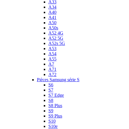
A33
A34
A40
A41
A50
A50s
A52 4G
A52 5G
A52s 5G
A53
A54
A55
A7
A71
A72
Pièces Samsung série S
S6
S7
S7 Edge
S8
S8 Plus
S9
S9 Plus
S10
S10e