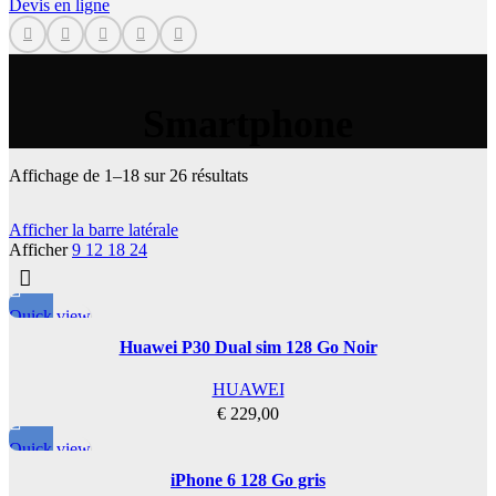
A33
Devis en ligne
iPhone 11
A34
iPhone XS Max
A40
iPhone XS
A41
iPhone XR
A50
iPhone X
A50s
iPhone 8 Plus
Smartphone
A52 4G
iPhone 8
A52 5G
iPhone 7 Plus
A52s 5G
iPhone 7
Affichage de 1–18 sur 26 résultats
A53
iPhone 6S Plus
A54
iPhone 6 Plus
A55
Afficher la barre latérale
iPhone 6S
A7
Afficher
9
12
18
24
iPhone 6
A71
iPhone SE 2016
A72
Quick view
PIÈCES SAMSUNG SÉRIE
S
Huawei P30 Dual sim 128 Go Noir
S6
S7
HUAWEI
S7 Edge
€
229,00
S8
S8 Plus
Quick view
S9
iPhone 6 128 Go gris
S9 Plus