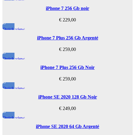
Note 7
Note 8
iPhone 7 256 Gb noir
Note 9
Note 10
€
229,00
Note 10 Plus
Note 20
Quick view
Note 20 Ultra
iPhone 7 Plus 256 Gb Argenté
PIÈCE SAMSUNG SÉRIE J
€
259,00
J1
J2
Quick view
J3
J4
iPhone 7 Plus 256 Gb Noir
J5
J6
€
259,00
J7
Quick view
J8
iPhone SE 2020 128 Gb Noir
PIÈCE SAMSUNG SÉRIE
M
€
249,00
Quick view
iPhone SE 2020 64 Gb Argenté