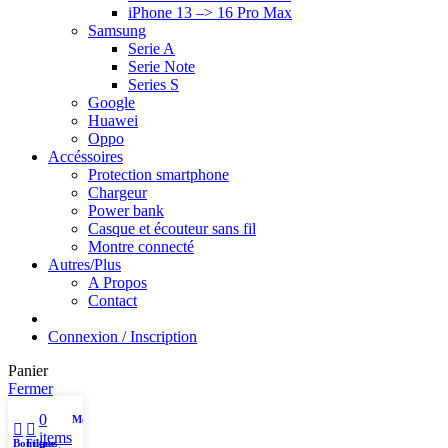
iPhone 13 –> 16 Pro Max
Samsung
Serie A
Serie Note
Series S
Google
Huawei
Oppo
Accéssoires
Protection smartphone
Chargeur
Power bank
Casque et écouteur sans fil
Montre connecté
Autres/Plus
A Propos
Contact
Connexion / Inscription
Panier
Fermer
0
Mon compte
items
Boutique
Filtres