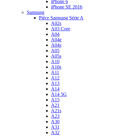
iPhone 6
iPhone SE 2016
Samsung
Pièce Samsung Série A
A02s
A03 Core
A04
A04e
A04s
A05
A05s
A10
A10s
A11
A12
A13
A14
A14 5G
A15
A21
A21s
A23
A30
A31
A32