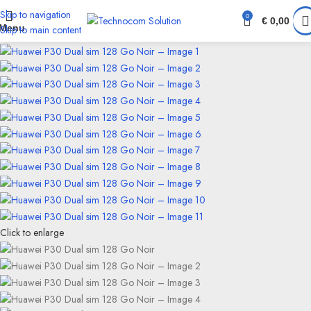
Skip to navigation
0
€
0,00
Menu
Skip to main content
Click to enlarge