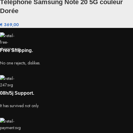
Téléphone Samsung Note 20 5G couleur
Dorée
€
369,00
Free Shipping.
No one rejects, dislikes.
08h/5j Support.
It has survived not only.