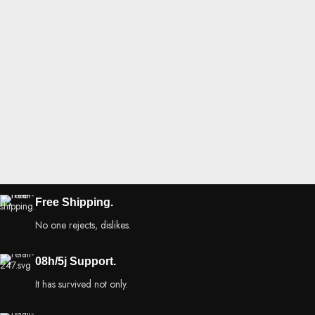
Free Shipping.
No one rejects, dislikes.
08h/5j Support.
It has survived not only.