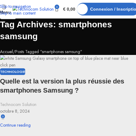
Skip to navigation
0
08
€
0,00
Connexion / Inscripti
Menu
Skip to main content
OCT
Tag Archives: smartphones
samsung
Accueil
Posts Tagged "smartphones samsung"
TECHNOLOGIE
Quelle est la version la plus réussie des
smartphones Samsung ?
Technocom Solution
octobre 8, 2024
0
Continue reading