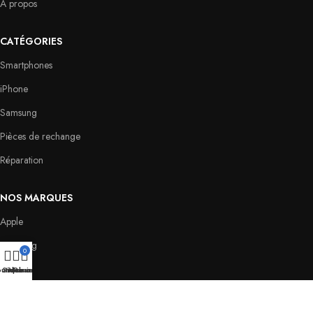
A propos
CATÉGORIES
Smartphones
iPhone
Samsung
Pièces de rechange
Réparation
NOS MARQUES
Apple
Samsung
0
Oppo
utique
Sidebar
Mon compte
Panier
Huawei