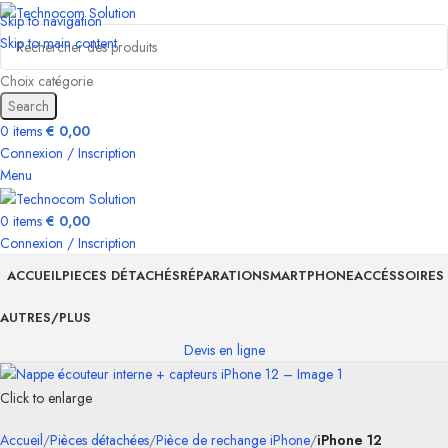
Skip to navigation
Skip to main content
Choix catégorie
Search
0
items
€
0,00
Connexion / Inscription
Menu
0
items
€
0,00
Connexion / Inscription
ACCUEIL
PIECES DÉTACHÉS
RÉPARATION
SMARTPHONE
ACCÉSSOIRES
AUTRES/PLUS
Devis en ligne
Click to enlarge
Accueil
Pièces détachées
Pièce de rechange iPhone
iPhone 12