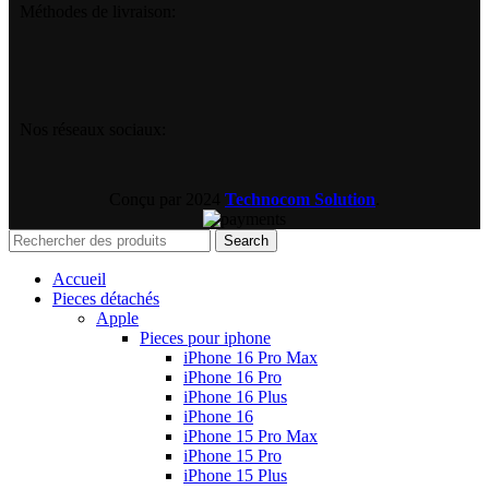
Méthodes de livraison:
Nos réseaux sociaux:
Conçu par
2024
Technocom Solution
.
Search
Accueil
Pieces détachés
Apple
Pieces pour iphone
iPhone 16 Pro Max
iPhone 16 Pro
iPhone 16 Plus
iPhone 16
iPhone 15 Pro Max
iPhone 15 Pro
iPhone 15 Plus