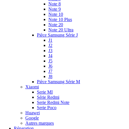
Note 8
Note 9
Note 10
Note 10 Plus
Note 20
Note 20 Ultra
Pièce Samsung Série J
J1
J2
J3
J4
J5
J6
J7
J8
Pièce Samsung Série M
Xiaomi
Serie MI
Série Redmi
Serie Redmi Note
Serie Poco
Huawei
Google
Autres marques
Réparation