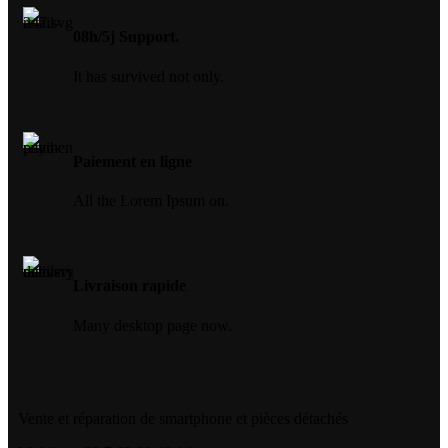
08h/5j Support.
It has survived not only.
Paiement en ligne
All the Lorem Ipsum on.
Livraison rapide
Many desktop page now.
Vente et réparation de smartphone et pièces détachés