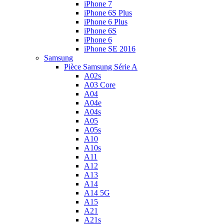
iPhone 7
iPhone 6S Plus
iPhone 6 Plus
iPhone 6S
iPhone 6
iPhone SE 2016
Samsung
Pièce Samsung Série A
A02s
A03 Core
A04
A04e
A04s
A05
A05s
A10
A10s
A11
A12
A13
A14
A14 5G
A15
A21
A21s