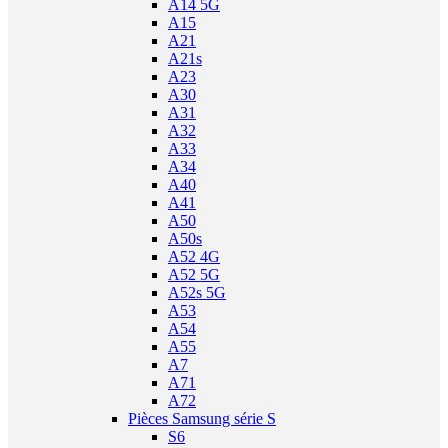
A14 5G
A15
A21
A21s
A23
A30
A31
A32
A33
A34
A40
A41
A50
A50s
A52 4G
A52 5G
A52s 5G
A53
A54
A55
A7
A71
A72
Pièces Samsung série S
S6