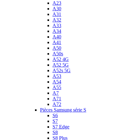
A23
A30
A31
A32
A33
A34
A40
A41
A50
A50s
A52 4G
A52 5G
A52s 5G
A53
A54
A55
A7
A71
A72
Pièces Samsung série S
S6
S7
S7 Edge
S8
S8 Plus