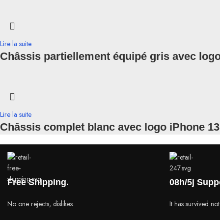
Lire la suite
Châssis partiellement équipé gris avec log
Lire la suite
Châssis complet blanc avec logo iPhone 1
Free Shipping.
08h/5j Supp
No one rejects, dislikes.
It has survived not