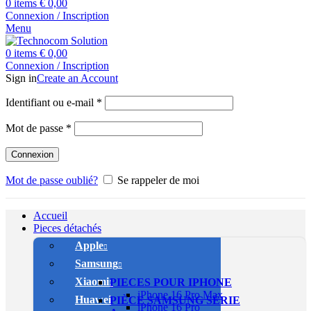
0
items
€
0,00
Connexion / Inscription
Menu
0
items
€
0,00
Connexion / Inscription
Sign in
Create an Account
Obligatoire
Identifiant ou e-mail
*
Obligatoire
Mot de passe
*
Connexion
Mot de passe oublié?
Se rappeler de moi
Accueil
Pieces détachés
Apple
Samsung
Xiaomi
PIECES POUR IPHONE
iPhone 16 Pro Max
Huawei
PIÈCE SAMSUNG SÉRIE
iPhone 16 Pro