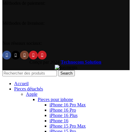
Méthodes de paiement:
Méthodes de livraison:
Nos réseaux sociaux:
Conçu par
2024
Technocom Solution
.
Search
Accueil
Pieces détachés
Apple
Pieces pour iphone
iPhone 16 Pro Max
iPhone 16 Pro
iPhone 16 Plus
iPhone 16
iPhone 15 Pro Max
iPhone 15 Pro