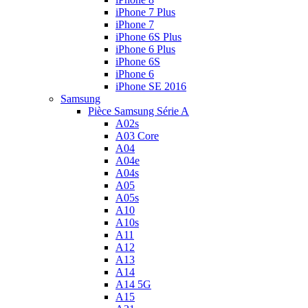
iPhone 7 Plus
iPhone 7
iPhone 6S Plus
iPhone 6 Plus
iPhone 6S
iPhone 6
iPhone SE 2016
Samsung
Pièce Samsung Série A
A02s
A03 Core
A04
A04e
A04s
A05
A05s
A10
A10s
A11
A12
A13
A14
A14 5G
A15