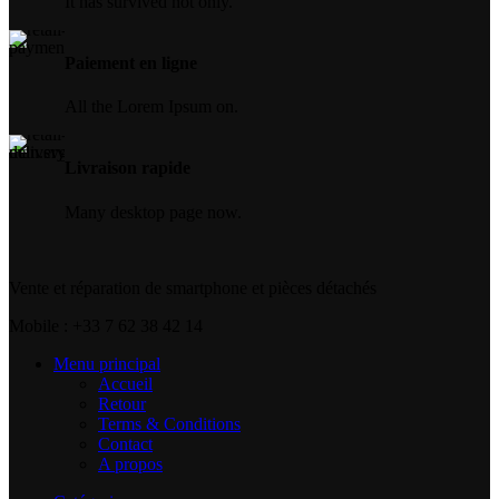
It has survived not only.
Note 10
Note 10 Plus
Note 20
Paiement en ligne
Note 20 Ultra
All the Lorem Ipsum on.
PIÈCE SAMSUNG SÉRIE J
J1
J2
Livraison rapide
J3
J4
Many desktop page now.
J5
J6
J7
J8
Vente et réparation de smartphone et pièces détachés
PIÈCE SAMSUNG SÉRIE
Mobile : +33 7 62 38 42 14
M
Menu principal
Accueil
Retour
Terms & Conditions
Contact
A propos