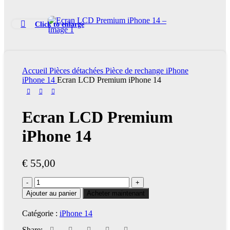
A41
iPhone XR
A50
iPhone X
A50s
Click to enlarge
iPhone 8 Plus
A52 4G
iPhone 8
A52 5G
iPhone 7 Plus
A52s 5G
iPhone 7
A53
iPhone 6S Plus
A54
Accueil
Pièces détachées
Pièce de rechange iPhone
iPhone 6 Plus
A55
iPhone 14
Ecran LCD Premium iPhone 14
iPhone 6S
A7
iPhone 6
A71
iPhone SE 2016
A72
Ecran LCD Premium
PIÈCES SAMSUNG SÉRIE
iPhone 14
S
S6
S7
€
55,00
S7 Edge
S8
quantité
S8 Plus
de
S9
Ajouter au panier
Acheter maintenant
Ecran
S9 Plus
LCD
S10
Catégorie :
iPhone 14
Premium
S10e
iPhone
S10 Plus
Share: