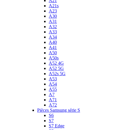
A21
A21s
A23
A30
A31
A32
A33
A34
A40
A41
A50
A50s
A52 4G
A52 5G
A52s 5G
A53
A54
A55
A7
A71
A72
Pièces Samsung série S
S6
S7
S7 Edge