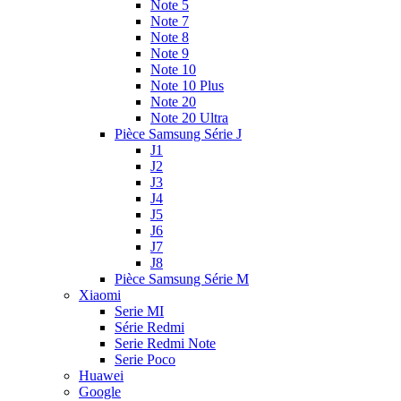
Note 5
Note 7
Note 8
Note 9
Note 10
Note 10 Plus
Note 20
Note 20 Ultra
Pièce Samsung Série J
J1
J2
J3
J4
J5
J6
J7
J8
Pièce Samsung Série M
Xiaomi
Serie MI
Série Redmi
Serie Redmi Note
Serie Poco
Huawei
Google