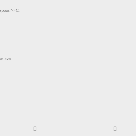
 nappes NFC.
un avis.