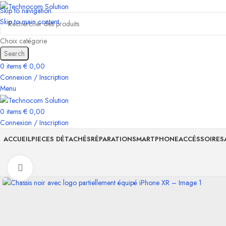
Skip to navigation
Skip to main content
Choix catégorie
Search
0
items
€
0,00
Connexion / Inscription
Menu
0
items
€
0,00
Connexion / Inscription
ACCUEIL
PIECES DÉTACHÉS
RÉPARATION
SMARTPHONE
ACCÉSSOIRES
Click to enlarge