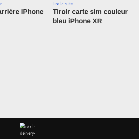
er
Lire la suite
rrière iPhone
Tiroir carte sim couleur
bleu iPhone XR
Li
T
j