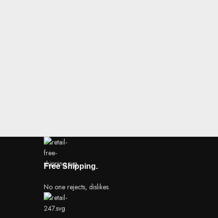
Free Shipping.
No one rejects, dislikes.