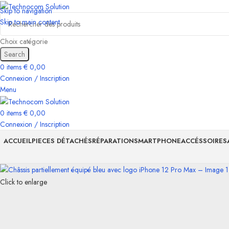
Skip to navigation
Skip to main content
Choix catégorie
Search
0
items
€
0,00
Connexion / Inscription
Menu
0
items
€
0,00
Connexion / Inscription
ACCUEIL
PIECES DÉTACHÉS
RÉPARATION
SMARTPHONE
ACCÉSSOIRES
Click to enlarge