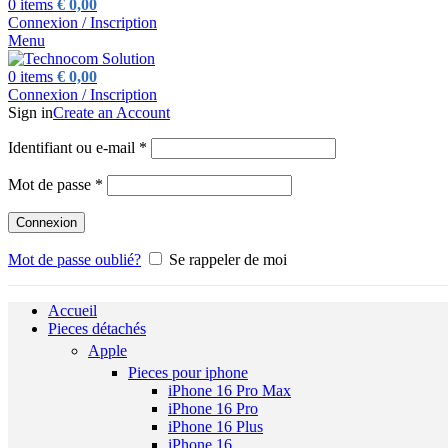
0
items
€
0,00
Connexion / Inscription
Menu
0
items
€
0,00
Connexion / Inscription
Sign in
Create an Account
Obligatoire
Identifiant ou e-mail
*
Obligatoire
Mot de passe
*
Connexion
Mot de passe oublié?
Se rappeler de moi
Accueil
Pieces détachés
Apple
Pieces pour iphone
iPhone 16 Pro Max
iPhone 16 Pro
iPhone 16 Plus
iPhone 16