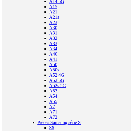
A14 5G
A15
A21
A21s
A23
A30
A31
A32
A33
A34
A40
A41
A50
A50s
A52 4G
A52 5G
A52s 5G
A53
A54
A55
A7
A71
A72
Pièces Samsung série S
S6