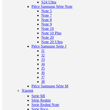
S24 Ultra
Pièce Samsung Série Note
Note 5
Note 7
Note 8
Note 9
Note 10
Note 10 Plus
Note 20
Note 20 Ultra
Pièce Samsung Série J
J1
J2
J3
J4
J5
J6
J7
J8
Pièce Samsung Série M
Xiaomi
Serie MI
Série Redmi
Serie Redmi Note
Serie Poco