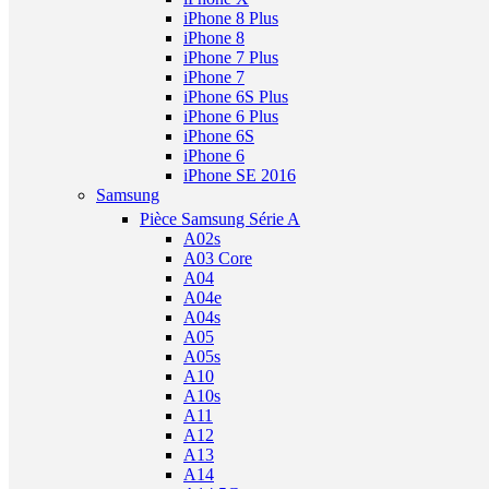
iPhone 8 Plus
iPhone 8
iPhone 7 Plus
iPhone 7
iPhone 6S Plus
iPhone 6 Plus
iPhone 6S
iPhone 6
iPhone SE 2016
Samsung
Pièce Samsung Série A
A02s
A03 Core
A04
A04e
A04s
A05
A05s
A10
A10s
A11
A12
A13
A14