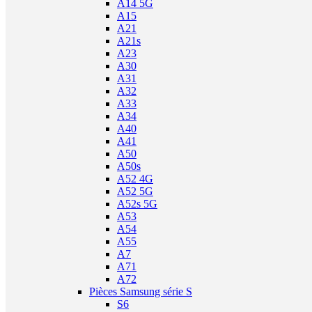
A14 5G
A15
A21
A21s
A23
A30
A31
A32
A33
A34
A40
A41
A50
A50s
A52 4G
A52 5G
A52s 5G
A53
A54
A55
A7
A71
A72
Pièces Samsung série S
S6