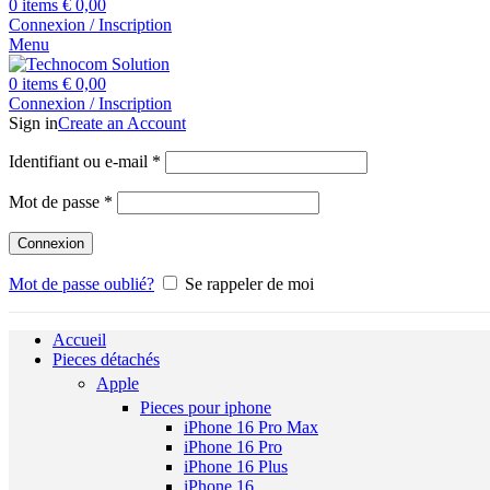
0
items
€
0,00
Connexion / Inscription
Menu
0
items
€
0,00
Connexion / Inscription
Sign in
Create an Account
Obligatoire
Identifiant ou e-mail
*
Obligatoire
Mot de passe
*
Connexion
Mot de passe oublié?
Se rappeler de moi
Accueil
Pieces détachés
Apple
Pieces pour iphone
iPhone 16 Pro Max
iPhone 16 Pro
iPhone 16 Plus
iPhone 16