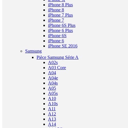
iPhone 8 Plus
iPhone 8
iPhone 7 Plus
iPhone 7
iPhone 6S Plus
iPhone 6 Plus
iPhone 6S
iPhone 6
iPhone SE 2016
Samsung
Pièce Samsung Série A
A02s
A03 Core
A04
A04e
A04s
A05
A05s
A10
A10s
A11
A12
A13
A14