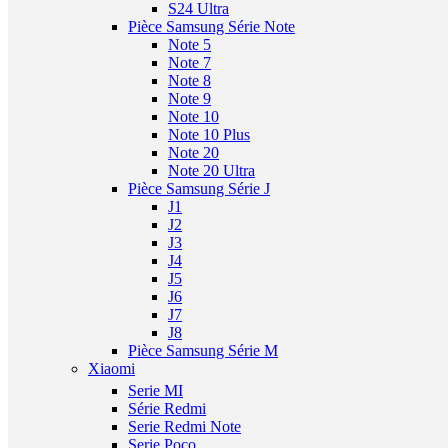
S24 Ultra
Pièce Samsung Série Note
Note 5
Note 7
Note 8
Note 9
Note 10
Note 10 Plus
Note 20
Note 20 Ultra
Pièce Samsung Série J
J1
J2
J3
J4
J5
J6
J7
J8
Pièce Samsung Série M
Xiaomi
Serie MI
Série Redmi
Serie Redmi Note
Serie Poco